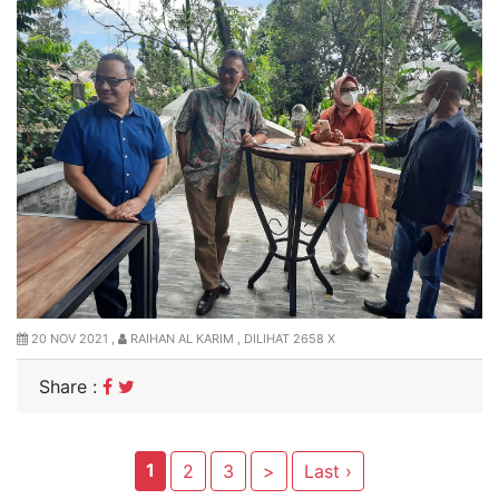
20 NOV 2021 ,
RAIHAN AL KARIM , DILIHAT 2658 X
Share :
1
2
3
>
Last ›