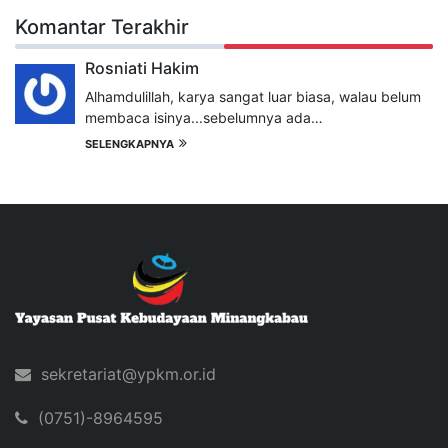
Komantar Terakhir
Rosniati Hakim
Alhamdulillah, karya sangat luar biasa, walau belum
membaca isinya...sebelumnya ada…
SELENGKAPNYA
sekretariat@ypkm.or.id
(0751)-8964595