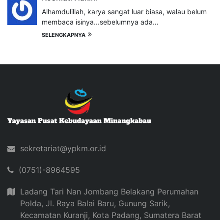
Alhamdulillah, karya sangat luar biasa, walau belum
membaca isinya...sebelumnya ada…
SELENGKAPNYA
sekretariat@ypkm.or.id
(0751)-8964595
Ladang Tari Nan Jombang Belakang Perumahan
Polda, Jl. Raya Balai Baru, Gunung Sarik,
Kecamatan Kuranji, Kota Padang, Sumatera Barat