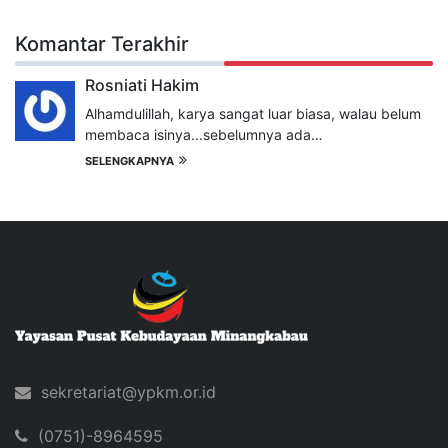
Komantar Terakhir
Rosniati Hakim
Alhamdulillah, karya sangat luar biasa, walau belum
membaca isinya...sebelumnya ada…
SELENGKAPNYA
sekretariat@ypkm.or.id
(0751)-8964595