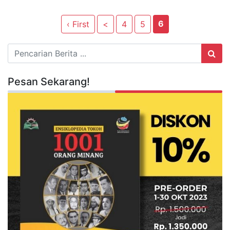
6
‹ First
<
4
5
Pesan Sekarang!