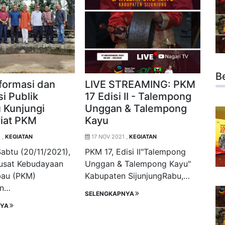
B
nformasi dan
LIVE STREAMING: PKM
i Publik
17 Edisi II - Talempong
 Kunjungi
Unggan & Talempong
riat PKM
Kayu
 ,
KEGIATAN
17 NOV 2021 ,
KEGIATAN
 Sabtu (20/11/2021),
PKM 17, Edisi II"Talempong
usat Kebudayaan
Unggan & Talempong Kayu"
au (PKM)
Kabupaten SijunjungRabu,…
an…
SELENGKAPNYA
NYA