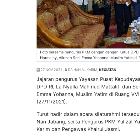
Foto bersama pengurus PKM dengan dengan Ketua DPD RI
Harmainy, Alirman Sori, Emma Yohanna, Muslim Yatim di 
27 NOV 2021 ,
RAIHAN AL KARIM,
KEGIATAN
Jajaran pengurus Yayasan Pusat Kebudayaa
DPD RI, La Nyalla Mahmud Mattaliti dan Se
Emma Yohanna, Muslim Yatim di Ruang VVIP
(27/11/2021).
Turut hadir dalam acara silaturahmi terse
Nan Jabang, serta Pengurus PKM Yulizal Yu
Karim dan Pengawas Khairul Jasmi.