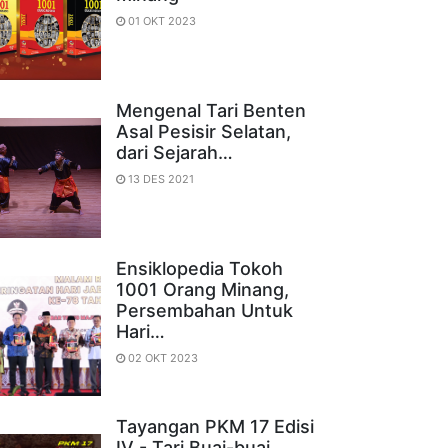
01 OKT 2023
Mengenal Tari Benten
Asal Pesisir Selatan,
dari Sejarah…
13 DES 2021
Ensiklopedia Tokoh
1001 Orang Minang,
Persembahan Untuk
Hari…
02 OKT 2023
Tayangan PKM 17 Edisi
IV - Tari Buai-buai