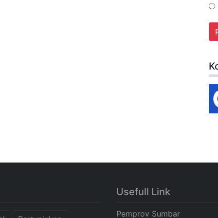
K
Usefull Link
Pemprov Sumbar