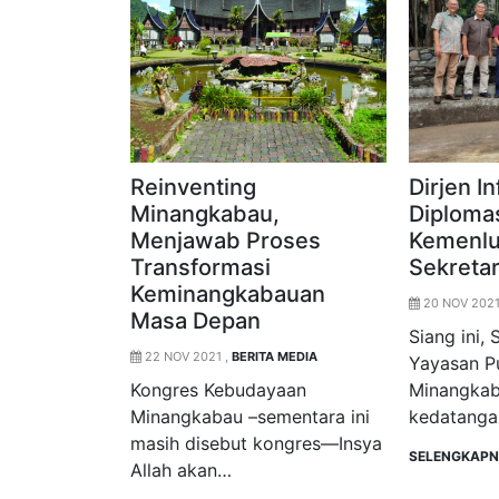
Reinventing
Dirjen I
Minangkabau,
Diplomas
Menjawab Proses
Kemenlu
Transformasi
Sekreta
Keminangkabauan
20 NOV 2021
Masa Depan
Siang ini,
22 NOV 2021 ,
BERITA MEDIA
Yayasan P
Kongres Kebudayaan
Minangkab
Minangkabau –sementara ini
kedatang
masih disebut kongres—Insya
SELENGKAP
Allah akan…