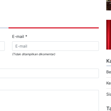
E-mail
*
(Tidak ditampilkan dikomentar)
K
Be
Ke
Si
T