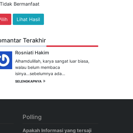
Tidak Bermanfaat
Lihat Hasil
omantar Terakhir
Rosniati Hakim
Alhamdulillah, karya sangat luar biasa,
walau belum membaca
isinya...sebelumnya ada…
SELENGKAPNYA
Polling
Apakah Informasi yang tersaji