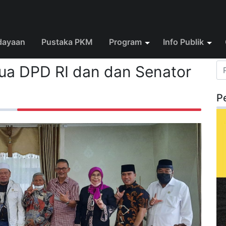
dayaan
Pustaka PKM
Program
Info Publik
tua DPD RI dan dan Senator
P