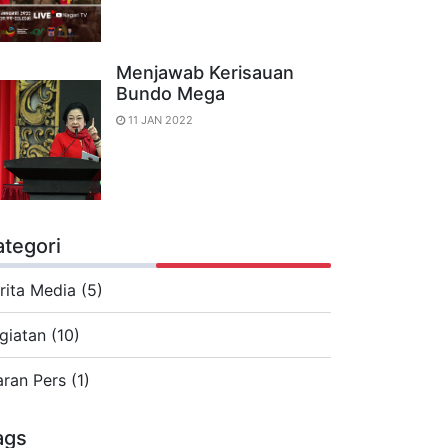
Menjawab Kerisauan
Bundo Mega
11 JAN 2022
ategori
rita Media (5)
giatan (10)
aran Pers (1)
ags