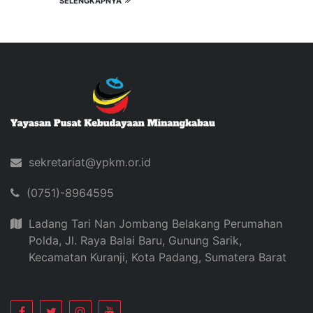
SELENGKAPNYA
sekretariat@ypkm.or.id
(0751)-8964595
Ladang Tari Nan Jombang Belakang Perumahan
Polda, Jl. Raya Balai Baru, Gunung Sarik,
Kecamatan Kuranji, Kota Padang, Sumatera Barat